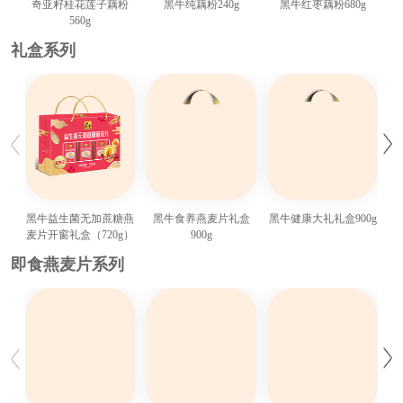
奇亚籽桂花莲子藕粉
黑牛纯藕粉240g
黑牛红枣藕粉680g
560g
礼盒系列
黑牛益生菌无加蔗糖燕
黑牛食养燕麦片礼盒
黑牛健康大礼礼盒900g
无
麦片开窗礼盒（720g）
900g
即食燕麦片系列