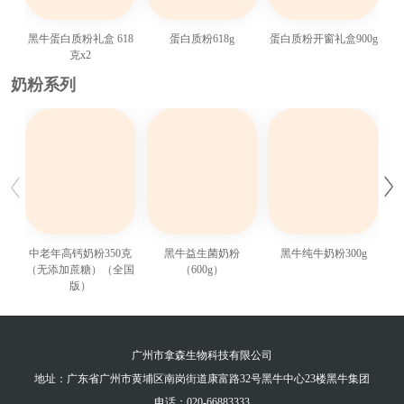
黑牛蛋白质粉礼盒 618
蛋白质粉618g
蛋白质粉开窗礼盒900g
克x2
奶粉系列
中老年高钙奶粉350克
黑牛益生菌奶粉
黑牛纯牛奶粉300g
（无添加蔗糖）（全国
（600g）
版）
广州市拿森生物科技有限公司
地址：广东省广州市黄埔区南岗街道康富路32号黑牛中心23楼黑牛集团
电话：020-66883333