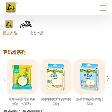
固态产品
液态产品
豆奶粉系列
黑牛高钙多维豆奶粉
黑牛牛奶铁锌钙早餐奶
黑牛木糖醇香早餐奶
黑
400g（电商版）
720g
720g