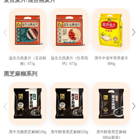
复合麦片/混合燕麦片
益生元燕麦片（五谷粗
益生元燕麦片（红枣高
黑牛中老年营养麦片
黑
粮）675g
钙）675g
800g
黑芝麻糊系列
黑牛无糖黑芝麻糊520g
黑牛醇香黑芝麻糊520g
黑牛醇香黑芝麻糊
680g(新装)