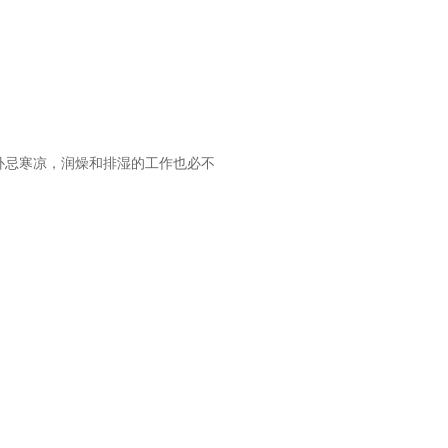
补忌寒凉，润燥和排湿的工作也必不