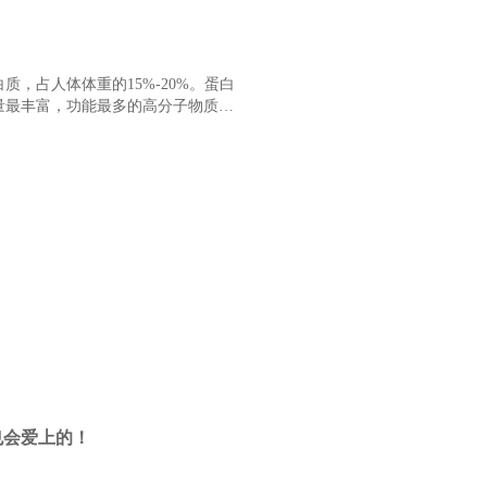
质，占人体体重的15%-20%。蛋白
量最丰富，功能最多的高分子物质，
生命。它肩负“重任”，守护人体的
也会爱上的！