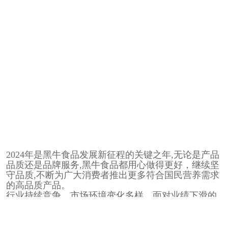
2024年是黑牛食品发展新征程的关键之年,无论是产品
品质还是品牌服务,黑牛食品都用心做得更好，继续坚
守品质,不断为广大消费者推出更多符合国民营养需求
的高品质产品。
行业持续竞争，市场环境变化多样，面对业绩下滑的
局面，黑牛食品积极主动在产品研发升级、品牌推
广、渠道优化、市场开拓上不断探索创新以提升品牌
核心竞争力，致力带动业绩修复和市场份额增长，同